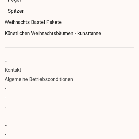
Spitzen
Weihnachts Bastel Pakete
Künstlichen Weihnachtsbäumen - kunsttanne
Weihnachtsbäumen kunsttanne beleuchtet
Weihnachtsgirlande
-
Weihnachtskränze
Kontakt
Weihnachts- Beleuchtung
Algemeine Betriebsconditionen
-
Mega Weihnachtsbäumen
-
Weihnachtssterne
-
Kerstornamenten en versieringen
Blumen.
-
Wiehnachtsdecoration
-