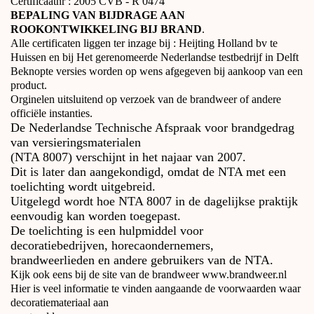
Certificaatnr : 2005 CVB - R 0474
BEPALING VAN BIJDRAGE AAN
ROOKONTWIKKELING BIJ BRAND
.
Alle certificaten liggen ter inzage bij : Heijting Holland bv te
Huissen en bij Het gerenomeerde Nederlandse testbedrijf in Delft
Beknopte versies worden op wens afgegeven bij aankoop van een
product.
Orginelen uitsluitend op verzoek van de brandweer of andere
officiële instanties.
De Nederlandse Technische Afspraak voor brandgedrag
van versieringsmaterialen
(NTA 8007) verschijnt in het najaar van 2007.
Dit is later dan aangekondigd, omdat de NTA met een
toelichting wordt uitgebreid.
Uitgelegd wordt hoe NTA 8007 in de dagelijkse praktijk
eenvoudig kan worden toegepast.
De toelichting is een hulpmiddel voor
decoratiebedrijven, horecaondernemers,
brandweerlieden en andere gebruikers van de NTA.
Kijk ook eens bij de site van de brandweer www.brandweer.nl
Hier is veel informatie te vinden aangaande de voorwaarden waar
decoratiemateriaal aan