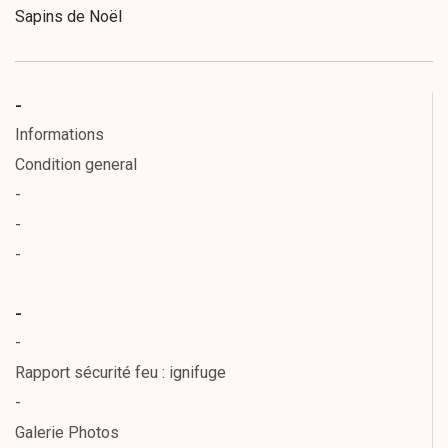
Sapins de Noël
Sapins illuminés
guirlande de Noël
-
Couronnes de Noël
Informations
lumières de Noël
Condition general
-
Arbres géants
-
Étoile de Noël
-
Kerstornamenten en versieringen
Fleur
-
Décorations de Noel
-
Rapport sécurité feu : ignifuge
Noël décoré
-
Illuminations diverses
Galerie Photos