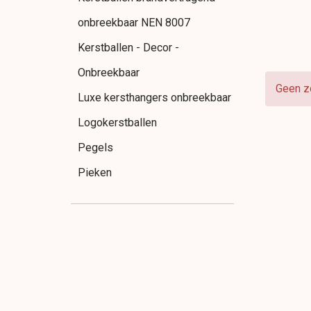
onbreekbaar NEN 8007
Kerstballen - Decor -
Onbreekbaar
Geen z
Luxe kersthangers onbreekbaar
Logokerstballen
Pegels
Pieken
KERST: Kant en klaar !
Kunstkerstbomen
Prelight Kunstkerstbomen
Guirlandes
Kransen