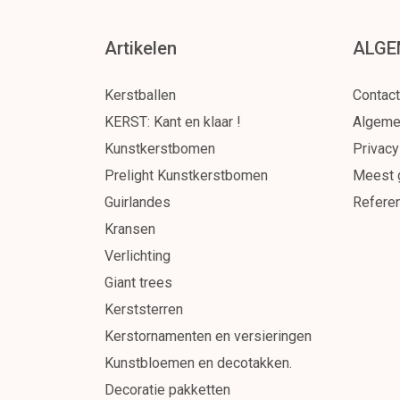
Verlichting
Artikelen
ALGE
Giant trees
Kerststerren
Kerstballen
Contact
Kerstornamenten en versieringen
KERST: Kant en klaar !
Algeme
Kunstbloemen en decotakken.
Kunstkerstbomen
Privacy
Decoratie pakketten
Prelight Kunstkerstbomen
Meest 
Guirlandes
Referen
KERST : Zelfbouw-pakketten
Kransen
Projecten op maat
Verlichting
Verhuur
Giant trees
Verpakkingsmaterialen
Kerststerren
Kerstornamenten en versieringen
Kunstbloemen en decotakken.
Decoratie pakketten