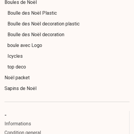
Boules de Noël
Boulle des Noël Plastic
Boulle des Noël decoration plastic
Boulle des Noël decoration
boule avec Logo
Icycles
top deco
Noël packet
Sapins de Noël
Sapins illuminés
guirlande de Noël
-
Couronnes de Noël
Informations
lumières de Noël
Condition general