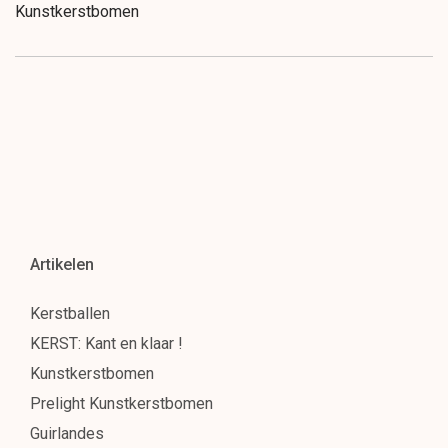
Kunstkerstbomen
Prelight Kunstkerstbomen
Guirlandes
Kransen
Verlichting
Giant trees
Kerststerren
Kerstornamenten en versieringen
Artikelen
Kunstbloemen en decotakken.
Kerstballen
Decoratie pakketten
KERST: Kant en klaar !
KERST : Zelfbouw-pakketten
Kunstkerstbomen
Prelight Kunstkerstbomen
Projecten op maat
Guirlandes
Verhuur