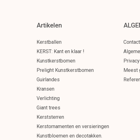
Artikelen
ALGE
Kerstballen
Contact
KERST: Kant en klaar !
Algeme
Kunstkerstbomen
Privacy
Prelight Kunstkerstbomen
Meest 
Guirlandes
Referen
Kransen
Verlichting
Giant trees
Kerststerren
Kerstornamenten en versieringen
Kunstbloemen en decotakken.